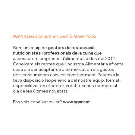
AGAR Asessorament en Gestió Alimentària
Som un equip de
gestors de restauració,
nutricionistes i professionals de la cuina
que
assessorem empreses d'alimentació des del 2012.
Coneixem els reptes que l'Indústria Alimentària afronta
cada dia per adaptar-se a un mercat on els gustos
dels consumidors canvien constantment. Posem a la
teva disposició l'experiència del nostre equip, format i
especialitzat en el sector, creatiu, curiós i sempre al
dia de les últimes novetats.
Ens vols conèixer millor?
www.agar.cat